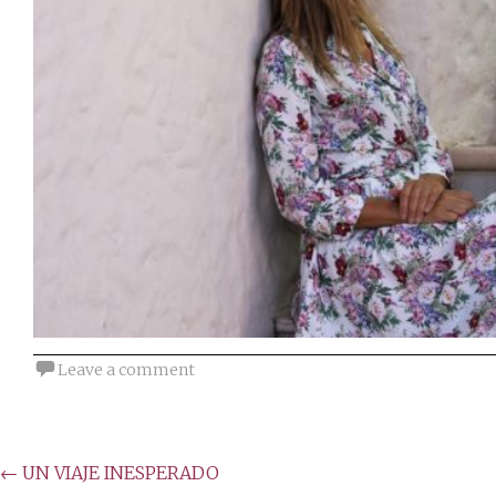
Leave a comment
Post
←
UN VIAJE INESPERADO