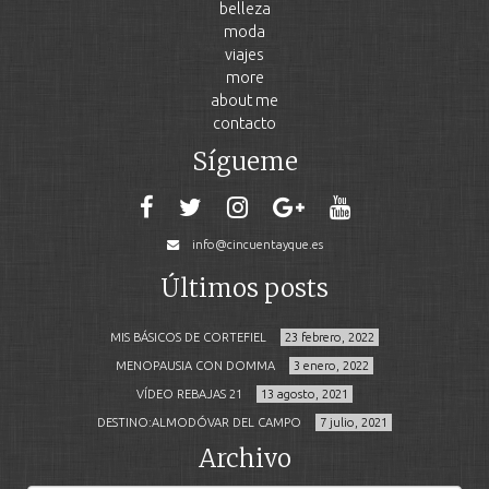
belleza
moda
viajes
more
about me
contacto
Sígueme
info@cincuentayque.es
Últimos posts
MIS BÁSICOS DE CORTEFIEL
23 febrero, 2022
MENOPAUSIA CON DOMMA
3 enero, 2022
VÍDEO REBAJAS 21
13 agosto, 2021
DESTINO:ALMODÓVAR DEL CAMPO
7 julio, 2021
Archivo