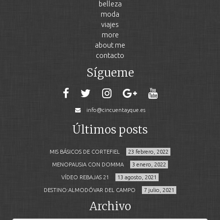
belleza
moda
viajes
more
about me
contacto
Sígueme
info@cincuentayque.es
Últimos posts
MIS BÁSICOS DE CORTEFIEL
23 febrero, 2022
MENOPAUSIA CON DOMMA
3 enero, 2022
VÍDEO REBAJAS 21
13 agosto, 2021
DESTINO:ALMODÓVAR DEL CAMPO
7 julio, 2021
Archivo