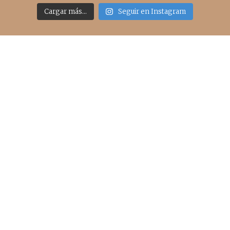
Cargar más...
Seguir en Instagram
Acceso rápido
inicio
belleza
moda
viajes
more
about me
contacto
Sígueme
info@cincuentayque.es
Últimos posts