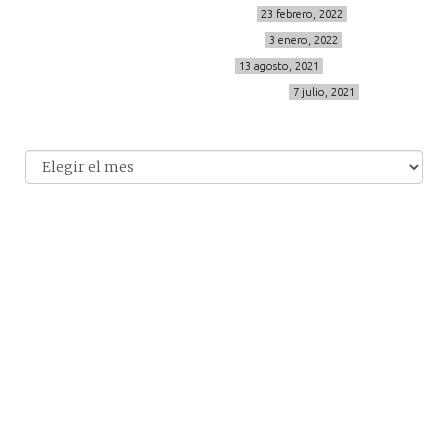
MIS BÁSICOS DE CORTEFIEL
23 febrero, 2022
MENOPAUSIA CON DOMMA
3 enero, 2022
VÍDEO REBAJAS 21
13 agosto, 2021
DESTINO:ALMODÓVAR DEL CAMPO
7 julio, 2021
Archivo
Archivos
© 2014-2026 cincuentayque.es
Diseño y desarrollado web Tuenweb