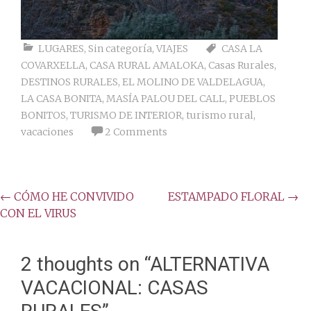
LUGARES
,
Sin categoría
,
VIAJES
CASA LA
COVARXELLA
,
CASA RURAL AMALOKA
,
Casas Rurales
,
DESTINOS RURALES
,
EL MOLINO DE VALDELAGUA
,
LA CASA BONITA
,
MASÍA PALOU DEL CALL
,
PUEBLOS
BONITOS
,
TURISMO DE INTERIOR
,
turismo rural
,
vacaciones
2 Comments
Post
←
CÓMO HE CONVIVIDO
ESTAMPADO FLORAL
→
CON EL VIRUS
navigation
2 thoughts on “
ALTERNATIVA
VACACIONAL: CASAS