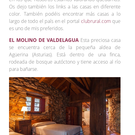
Os dejo también los links a las casas en diferente
color. También podéis encontrar más casas a lo
largo de todo el país en el portal
clubrural.com
que
es uno de mis preferidos.
EL MOLINO DE VALDELAGUA
Esta preciosa casa
se encuentra cerca de la pequeña aldea de
Agüerina (Asturias). Está dentro de una finca,
rodeada de bosque autóctono y tiene acceso al río
para bañarse.