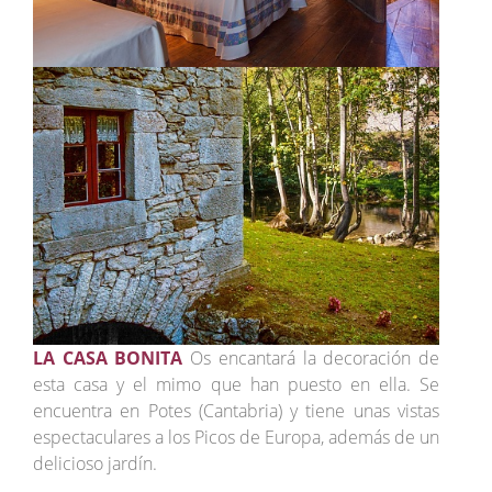
LA CASA BONITA
Os encantará la decoración de
esta casa y el mimo que han puesto en ella. Se
encuentra en Potes (Cantabria) y tiene unas vistas
espectaculares a los Picos de Europa, además de un
delicioso jardín.