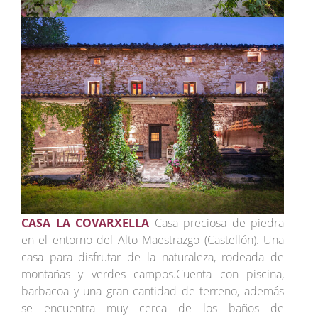
CASA LA COVARXELLA
Casa preciosa de piedra
en el entorno del Alto Maestrazgo (Castellón). Una
casa para disfrutar de la naturaleza, rodeada de
montañas y verdes campos.Cuenta con piscina,
barbacoa y una gran cantidad de terreno, además
se encuentra muy cerca de los baños de