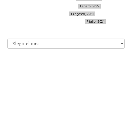
MENOPAUSIA CON DOMMA
3 enero, 2022
VÍDEO REBAJAS 21
13 agosto, 2021
DESTINO:ALMODÓVAR DEL CAMPO
7 julio, 2021
Archivo
Archivos
© 2014-2026 cincuentayque.es
Diseño y desarrollado web Tuenweb