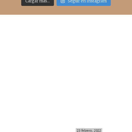
Cargar más...
Seguir en Instagram
Acceso rápido
inicio
belleza
moda
viajes
more
about me
contacto
Sígueme
info@cincuentayque.es
Últimos posts
MIS BÁSICOS DE CORTEFIEL
23 febrero, 2022