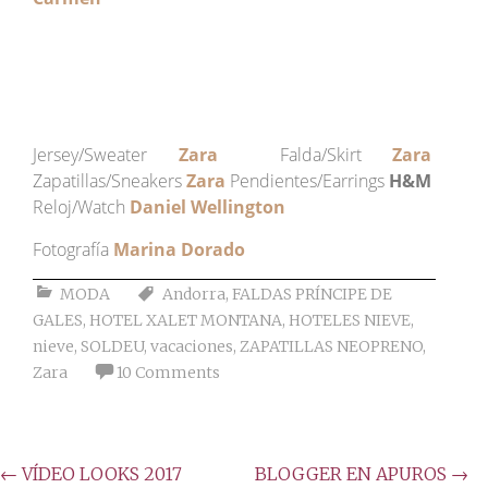
Jersey/Sweater
Zara
Falda/Skirt
Zara
Zapatillas/Sneakers
Zara
Pendientes/Earrings
H&M
Reloj/Watch
Daniel
Wellington
Fotografía
Marina Dorado
MODA
Andorra
,
FALDAS PRÍNCIPE DE
GALES
,
HOTEL XALET MONTANA
,
HOTELES NIEVE
,
nieve
,
SOLDEU
,
vacaciones
,
ZAPATILLAS NEOPRENO
,
Zara
10 Comments
Post
←
VÍDEO LOOKS 2017
BLOGGER EN APUROS
→