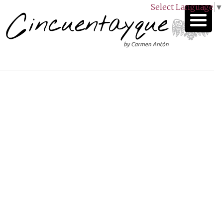
Select Language
▼