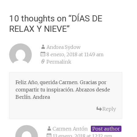
navigation
10 thoughts on “
DÍAS DE
RELAX Y NIEVE
”
Andrea Sydow
8 enero, 2018 at 11:49 am
Permalink
Feliz Año, querida Carmen. Gracias por
compartir tu inspiración. Abrazos desde
Berlín. Andrea
Reply
Carmen Antón
Post author
13 enero, 2018 at 12:32 pm