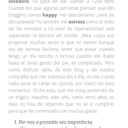
lavadora
, no para de dar vueltas a 1200 rpm!
Cuando leo que algunas personas piensan que l@s
bloggers somos
happy
, me desconcierto ¿seré de
otro planeta? Yo también me
estreso
como el resto
de los mortales y mi nivel de hiperactividad está
superando la
barrera del sonido
. ¡Mea culpa por
proyectar muchas veces lo que no siento! Aunque
soy de sonrisa facilona, tener que posar cuando
tengo un día torcido o incluso cuando me duele
hasta el dedo gordo del pie, es complicado. Pero
como disfruto tanto de este blog y de vuestra
compañía que me estimula día a día, no me cuesta
nada sacar el cartel de
¡Sonría, por Favor
! en esos
momentos. Dicho esto, que me estoy poniendo de
un trágico inaudito, este año, como otros años, os
dejo mi lista de objetivos que no sé si cumpliré,
pero que he comenzado con muchas ganas:
Me voy a permitir ser imperfecta,