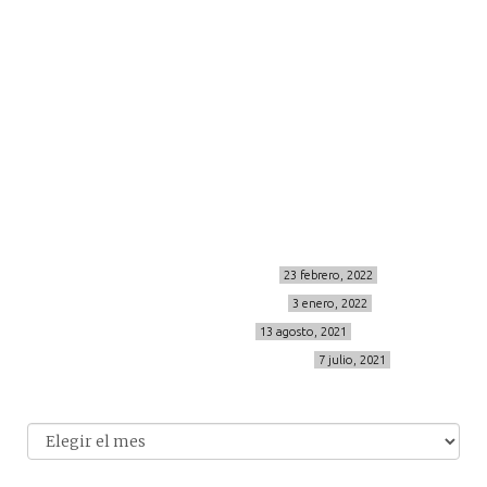
more
about me
contacto
Sígueme
info@cincuentayque.es
Últimos posts
MIS BÁSICOS DE CORTEFIEL
23 febrero, 2022
MENOPAUSIA CON DOMMA
3 enero, 2022
VÍDEO REBAJAS 21
13 agosto, 2021
DESTINO:ALMODÓVAR DEL CAMPO
7 julio, 2021
Archivo
Archivos