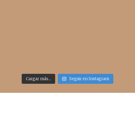
Cargar más...
Seguir en Instagram
Acceso rápido
inicio
belleza
moda
viajes