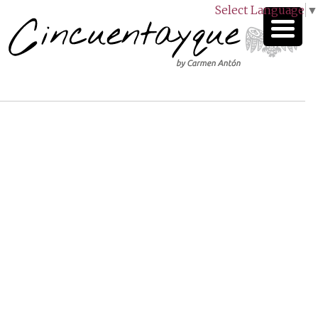
Select Language
▼