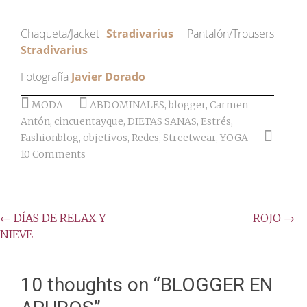
Chaqueta/Jacket
Stradivarius
Pantalón/Trousers
Stradivarius
Fotografía
Javier Dorado
MODA
ABDOMINALES
,
blogger
,
Carmen
Antón
,
cincuentayque
,
DIETAS SANAS
,
Estrés
,
Fashionblog
,
objetivos
,
Redes
,
Streetwear
,
YOGA
10 Comments
Post
←
DÍAS DE RELAX Y
ROJO
→
NIEVE
navigation
10 thoughts on “
BLOGGER EN