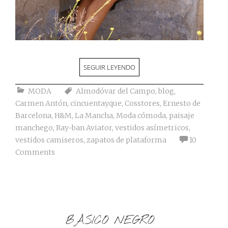
SEGUIR LEYENDO
MODA
Almodóvar del Campo
,
blog
,
Carmen Antón
,
cincuentayque
,
Cosstores
,
Ernesto de
Barcelona
,
H&M
,
La Mancha
,
Moda cómoda
,
paisaje
manchego
,
Ray-ban Aviator
,
vestidos asímetricos
,
vestidos camiseros
,
zapatos de plataforma
10
Comments
BÁSICO NEGRO