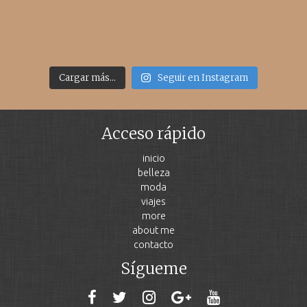
Cargar más...
Seguir en Instagram
Acceso rápido
inicio
belleza
moda
viajes
more
about me
contacto
Sígueme