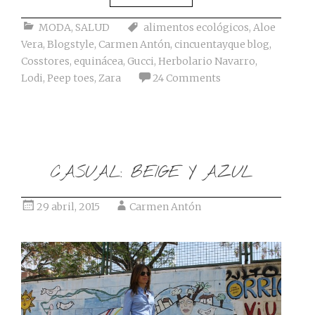
MODA
,
SALUD
alimentos ecológicos
,
Aloe
Vera
,
Blogstyle
,
Carmen Antón
,
cincuentayque blog
,
Cosstores
,
equinácea
,
Gucci
,
Herbolario Navarro
,
Lodi
,
Peep toes
,
Zara
24 Comments
CASUAL: BEIGE Y AZUL
29 abril, 2015
Carmen Antón