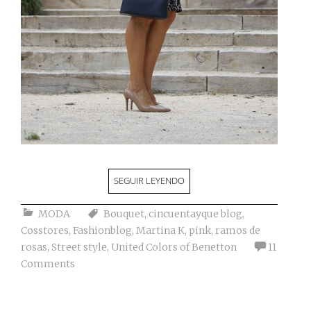
SEGUIR LEYENDO
MODA
Bouquet
,
cincuentayque blog
,
Cosstores
,
Fashionblog
,
Martina K
,
pink
,
ramos de
rosas
,
Street style
,
United Colors of Benetton
11
Comments