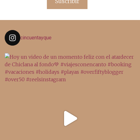
Suscribir
cincuentayque