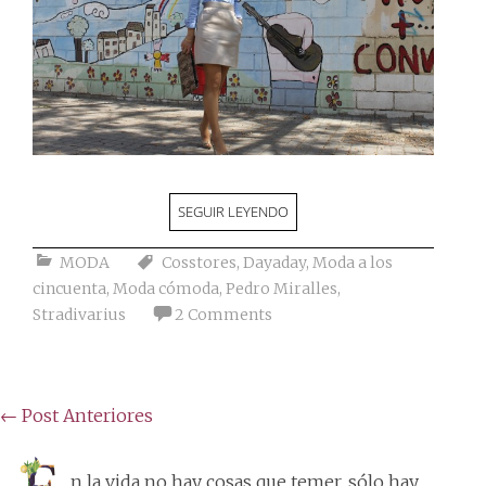
SEGUIR LEYENDO
MODA
Cosstores
,
Dayaday
,
Moda a los
cincuenta
,
Moda cómoda
,
Pedro Miralles
,
Stradivarius
2 Comments
Posts
←
Post Anteriores
navigation
n la vida no hay cosas que temer, sólo hay