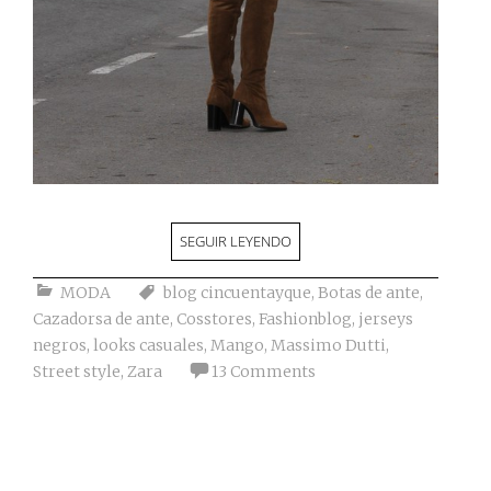
SEGUIR LEYENDO
MODA
blog cincuentayque
,
Botas de ante
,
Cazadorsa de ante
,
Cosstores
,
Fashionblog
,
jerseys
negros
,
looks casuales
,
Mango
,
Massimo Dutti
,
Street style
,
Zara
13 Comments