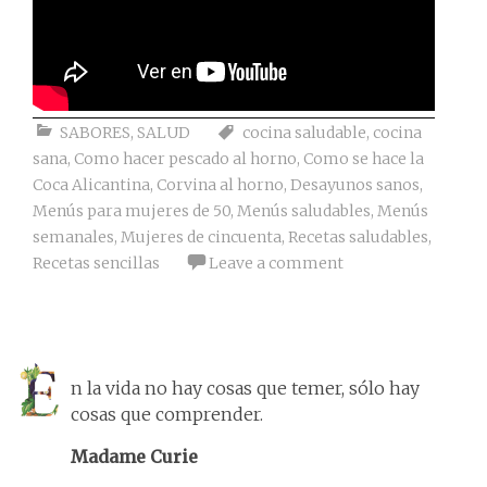
SABORES
,
SALUD
cocina saludable
,
cocina
sana
,
Como hacer pescado al horno
,
Como se hace la
Coca Alicantina
,
Corvina al horno
,
Desayunos sanos
,
Menús para mujeres de 50
,
Menús saludables
,
Menús
semanales
,
Mujeres de cincuenta
,
Recetas saludables
,
Recetas sencillas
Leave a comment
n la vida no hay cosas que temer, sólo hay
cosas que comprender.
Madame Curie