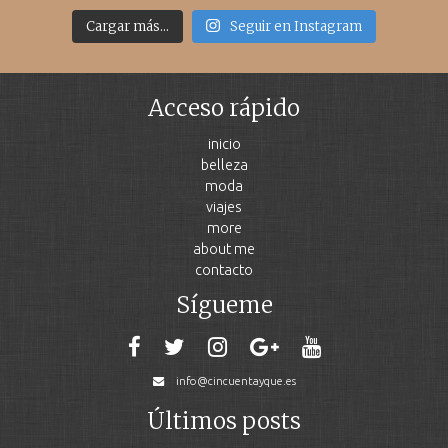
Cargar más...
Seguir en Instagram
Acceso rápido
inicio
belleza
moda
viajes
more
about me
contacto
Sígueme
info@cincuentayque.es
Últimos posts