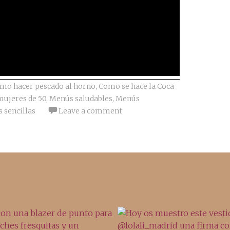
mo hacer pescado al horno
,
Como se hace la Coca
ujeres de 50
,
Menús saludables
,
Menús
s sencillas
Leave a comment