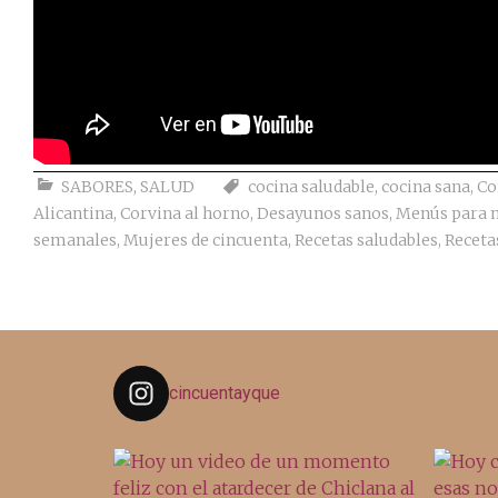
SABORES
,
SALUD
cocina saludable
,
cocina sana
,
Co
Alicantina
,
Corvina al horno
,
Desayunos sanos
,
Menús para m
semanales
,
Mujeres de cincuenta
,
Recetas saludables
,
Receta
cincuentayque