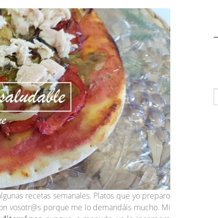
algunas recetas semanales. Platos que yo preparo
r con vosotr@s porque me lo demandáis mucho. Mi