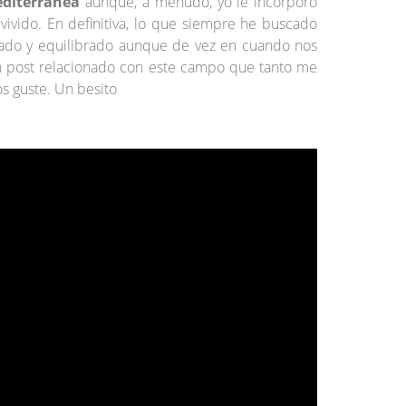
editerránea
aunque, a menudo, yo le incorporo
ivido. En definitiva, lo que siempre he buscado
riado y equilibrado aunque de vez en cuando nos
n post relacionado con este campo que tanto me
s guste. Un besito