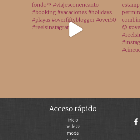
Acceso rápido
inicio
belleza
moda
viajes