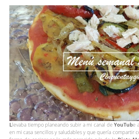
L
levaba tiempo planeando subir a mi canal de
YouTub
e 
en mi casa sencillos y saludables y que quería comparti