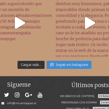
Cargar más...
Seguir en Instagram
Sígueme
Últimos posts
MIS BÁSICOS DE CORTEFIEL
23 febr
MENOPAUSIA CON DOMMA
3 ener
info@cincuentayque.es
VÍDEO REBAJAS 21
13 agosto, 