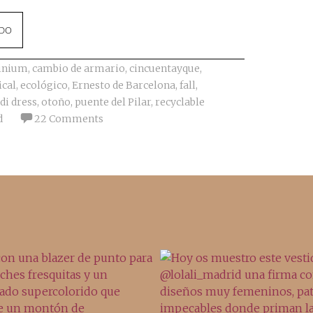
NDO
inium
,
cambio de armario
,
cincuentayque
,
ical
,
ecológico
,
Ernesto de Barcelona
,
fall
,
di dress
,
otoño
,
puente del Pilar
,
recyclable
d
22 Comments