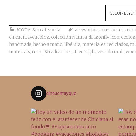
SEGUIR LEYE
MODA
,
Sin categoría
accesorios
,
accessories
,
aum
cincuentayqueblog
,
colección Natura
,
dragonfly icon
,
ecolog
handmade
,
hecho a mano
,
libélula
,
materiales reciclados
,
mi
materials
,
resin
,
Stradivarius
,
streetstyle
,
vestido midi
,
woo
cincuentayque