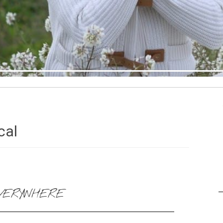
Ir al 
cal
VERYWHERE