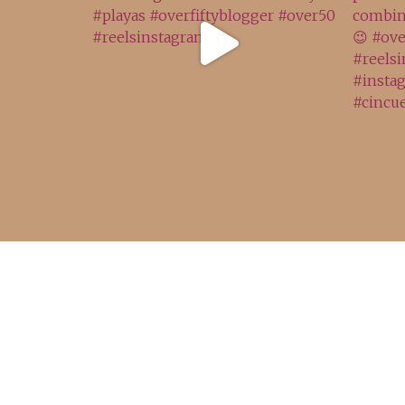
Acceso rápido
inicio
belleza
moda
viajes
more
about me