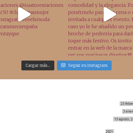
Cargar más...
Seguir en Instagram
Sígueme
Últimos posts
MIS BÁSICOS DE CORTEFIEL
23 febr
MENOPAUSIA CON DOMMA
3 ener
info@cincuentayque.es
VÍDEO REBAJAS 21
13 agosto, 
DESTINO:ALMODÓVAR DEL CAMPO
2021