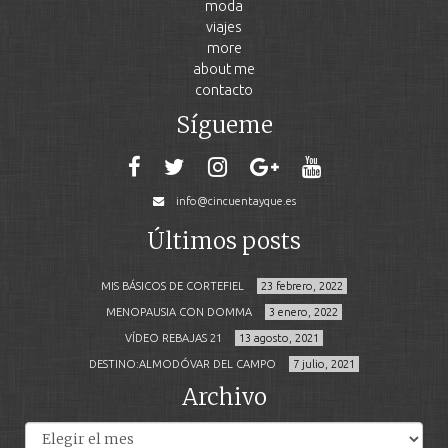
moda
viajes
more
about me
contacto
Sígueme
info@cincuentayque.es
Últimos posts
MIS BÁSICOS DE CORTEFIEL
23 febrero, 2022
MENOPAUSIA CON DOMMA
3 enero, 2022
VÍDEO REBAJAS 21
13 agosto, 2021
DESTINO:ALMODÓVAR DEL CAMPO
7 julio, 2021
Archivo
Archivos