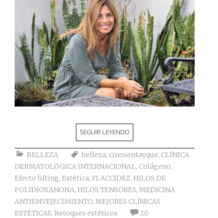
SEGUIR LEYENDO
BELLEZA
belleza
,
cincuentayque
,
CLÍNICA
DERMATOLÓGICA INTERNACIONAL
,
Colágeno
,
Efecto lifting
,
Estética
,
FLACCIDEZ
,
HILOS DE
POLIDIOXANONA
,
HILOS TENSORES
,
MEDICINA
ANTIENVEJECIMIENTO
,
MEJORES CLÍNICAS
ESTÉTICAS
,
Retoques estéticos
20