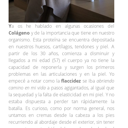
Y
a os he hablado en algunas ocasiones del
Colágeno
y de la importancia que tiene en nuestro
organismo. Esta proteína se encuentra depositada
en nuestros huesos, cartílagos, tendones y piel. A
partir de los 30 años, comienza a disminuir y
llegados a mi edad (57) el cuerpo ya no tiene la
capacidad de reponerla y surgen los primeros
problemas en las articulaciones y en la piel. Yo
empecé a notar como la
flaccidez
se iba
abriendo
camino en mi vida
a pasos agigantados, al igual que
la sequedad y la falta de elasticidad en mi piel. Y no
estaba dispuesta a perder tan rápidamente la
batalla. Es curioso, como por norma general, nos
untamos en cremas desde la cabeza a los pies
recurriendo al abordaje desde el exterior, sin tener