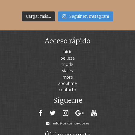
Cargar más...
Seguir en Instagram
Acceso rápido
inicio
belleza
moda
viajes
more
about me
contacto
Sígueme
info@cincuentayque.es