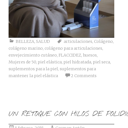
BELLEZA
,
SALUD
articulaciones
,
Colágeno
,
colágeno marino
,
colágeno para articulaciones
,
envejecimiento cutáneo
,
FLACCIDEZ
,
huesos
,
Mujeres de 50
,
piel elástica
,
piel hidratada
,
piel seca
,
suplementos para la piel
,
suplementos para
mantener la piel elástica
2 Comments
UN RETOQUE CON HILOS DE POLID