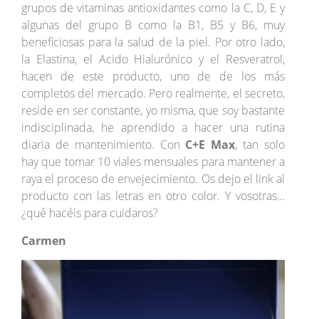
grupos de vitaminas antioxidantes como la C, D, E y
algunas del grupo B como la B1, B5 y B6, muy
beneficiosas para la salud de la piel. Por otro lado,
la Elastina, el Acido Hialurónico y el Resveratrol,
hacen de este producto, uno de de los más
completos del mercado. Pero realmente, el secreto,
reside en ser constante, yo misma, que soy bastante
indisciplinada, he aprendido a hacer una rutina
diaria de mantenimiento. Con
C+E Max
, tan solo
hay que tomar 10 viales mensuales para mantener a
raya el proceso de envejecimiento. Os dejo el link al
producto con las letras en otro color. Y vosotras…
¿qué hacéis para cuidaros?
Carmen