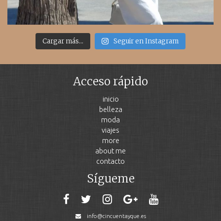
Cargar más...
Seguir en Instagram
Acceso rápido
inicio
belleza
moda
viajes
more
about me
contacto
Sígueme
info@cincuentayque.es