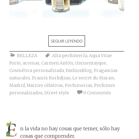
SEGUIR LEYENDO
BELLEZA
Alta perfumería
,
Aqua Vitae
Forte
,
aromas
,
Carmen Antón
,
cincuentayque
,
Cosmética personalizada
,
Fashionblog
,
Fragancias
naturales
,
Francis Kurkdjian
,
Le secret du Marais
,
Madrid
,
Narices olfativas
,
Perfumerias
,
Perfumes
personalizados
,
Street style
9 Comments
n la vida no hay cosas que temer, sólo hay
cosas que comprender.