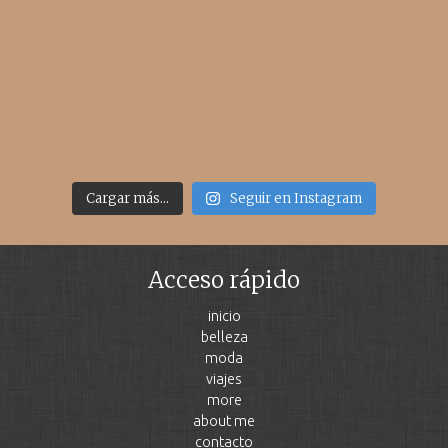
Cargar más...
Seguir en Instagram
Acceso rápido
inicio
belleza
moda
viajes
more
about me
contacto