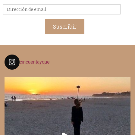
Dirección
de
email
Suscribir
cincuentayque