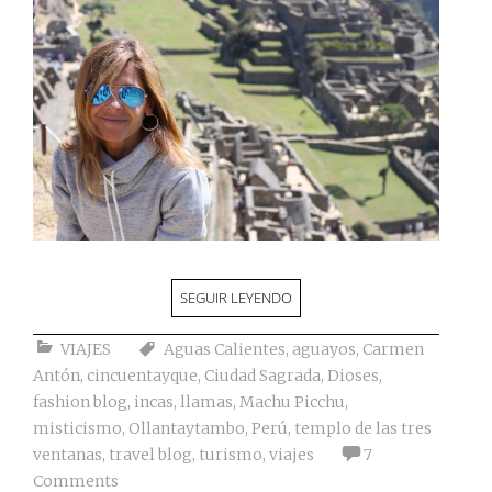
SEGUIR LEYENDO
VIAJES
Aguas Calientes
,
aguayos
,
Carmen
Antón
,
cincuentayque
,
Ciudad Sagrada
,
Dioses
,
fashion blog
,
incas
,
llamas
,
Machu Picchu
,
misticismo
,
Ollantaytambo
,
Perú
,
templo de las tres
ventanas
,
travel blog
,
turismo
,
viajes
7
Comments