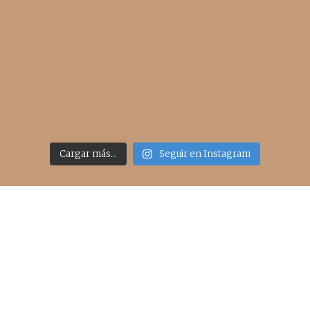
Cargar más...
Seguir en Instagram
Acceso rápido
inicio
belleza
moda
viajes
more
about me