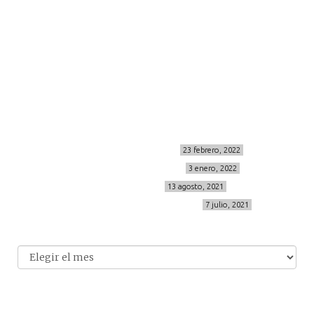
contacto
Sígueme
info@cincuentayque.es
Últimos posts
MIS BÁSICOS DE CORTEFIEL
23 febrero, 2022
MENOPAUSIA CON DOMMA
3 enero, 2022
VÍDEO REBAJAS 21
13 agosto, 2021
DESTINO:ALMODÓVAR DEL CAMPO
7 julio, 2021
Archivo
Archivos
© 2014-2026 cincuentayque.es