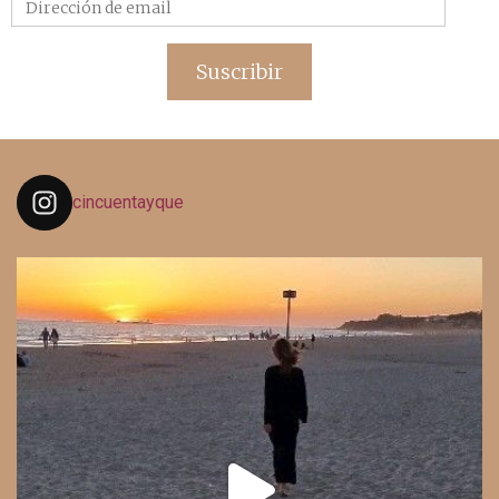
Dirección
de
email
Suscribir
cincuentayque