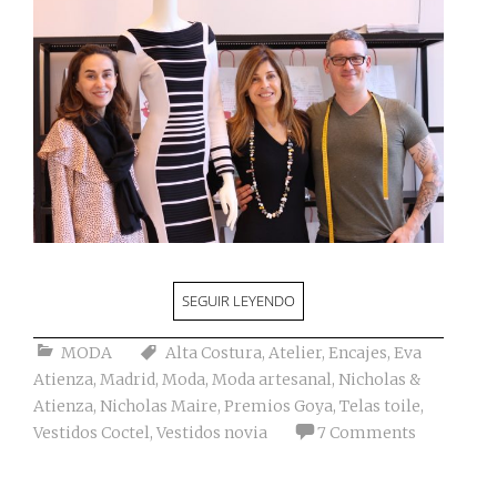
SEGUIR LEYENDO
MODA
Alta Costura
,
Atelier
,
Encajes
,
Eva
Atienza
,
Madrid
,
Moda
,
Moda artesanal
,
Nicholas &
Atienza
,
Nicholas Maire
,
Premios Goya
,
Telas toile
,
Vestidos Coctel
,
Vestidos novia
7 Comments