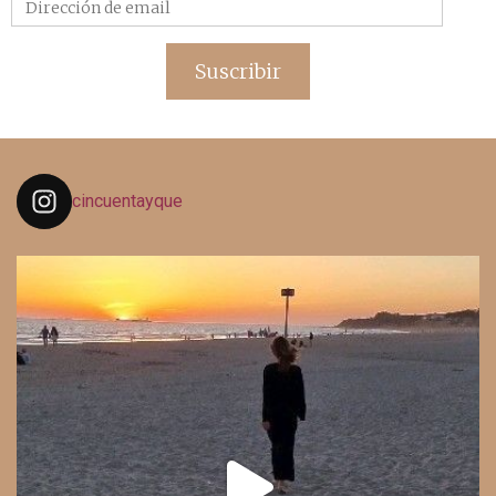
Dirección
de
email
Suscribir
cincuentayque