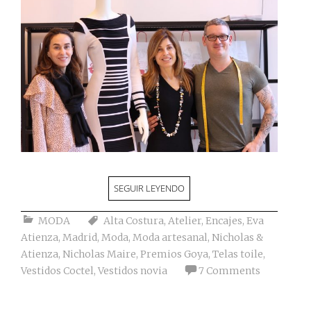
SEGUIR LEYENDO
MODA
Alta Costura
,
Atelier
,
Encajes
,
Eva
Atienza
,
Madrid
,
Moda
,
Moda artesanal
,
Nicholas &
Atienza
,
Nicholas Maire
,
Premios Goya
,
Telas toile
,
Vestidos Coctel
,
Vestidos novia
7 Comments