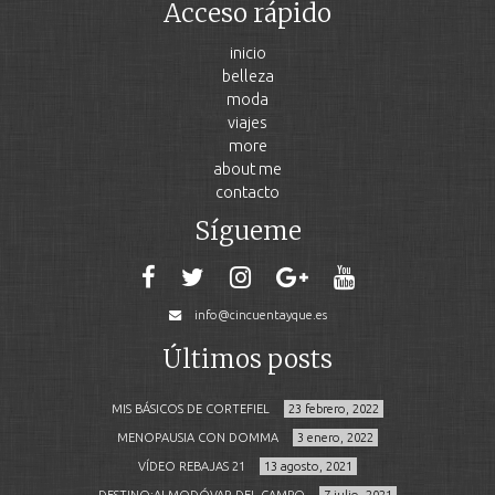
Acceso rápido
inicio
belleza
moda
viajes
more
about me
contacto
Sígueme
info@cincuentayque.es
Últimos posts
MIS BÁSICOS DE CORTEFIEL
23 febrero, 2022
MENOPAUSIA CON DOMMA
3 enero, 2022
VÍDEO REBAJAS 21
13 agosto, 2021
DESTINO:ALMODÓVAR DEL CAMPO
7 julio, 2021