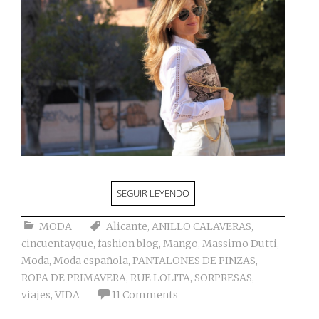
SEGUIR LEYENDO
MODA
Alicante
,
ANILLO CALAVERAS
,
cincuentayque
,
fashion blog
,
Mango
,
Massimo Dutti
,
Moda
,
Moda española
,
PANTALONES DE PINZAS
,
ROPA DE PRIMAVERA
,
RUE LOLITA
,
SORPRESAS
,
viajes
,
VIDA
11 Comments