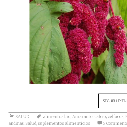
SEGUIR LEYE
SALUD
alimentos bio
,
Amaranto
,
calcio
,
celíacos
,
andinas
,
Salud
,
suplementos alimenticios
5 Comment