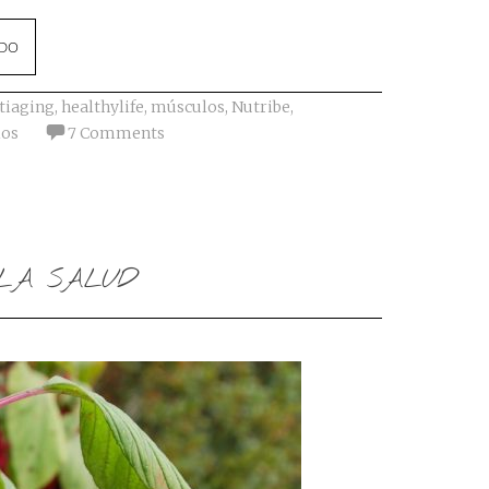
NDO
tiaging
,
healthylife
,
músculos
,
Nutribe
,
ios
7 Comments
 LA SALUD