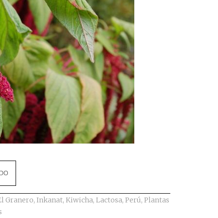
NDO
El Granero
,
Inkanat
,
Kiwicha
,
Lactosa
,
Perú
,
Plantas
s