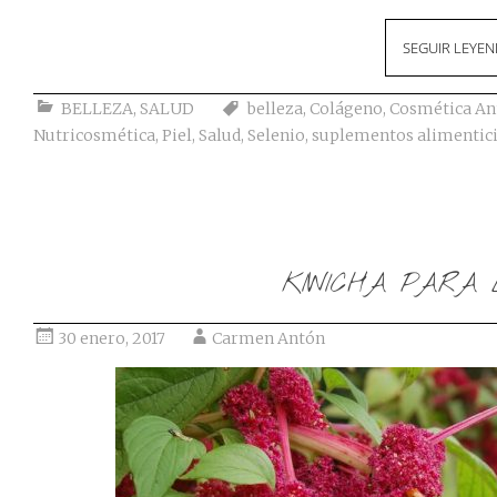
SEGUIR LEYE
BELLEZA
,
SALUD
belleza
,
Colágeno
,
Cosmética An
Nutricosmética
,
Piel
,
Salud
,
Selenio
,
suplementos alimentic
KIWICHA PARA
30 enero, 2017
Carmen Antón