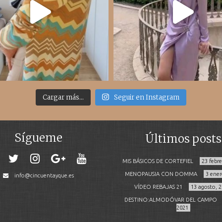
Cargar más...
Seguir en Instagram
Sígueme
Últimos posts
MIS BÁSICOS DE CORTEFIEL
23 febr
MENOPAUSIA CON DOMMA
3 ener
info@cincuentayque.es
VÍDEO REBAJAS 21
13 agosto, 
DESTINO:ALMODÓVAR DEL CAMPO
2021