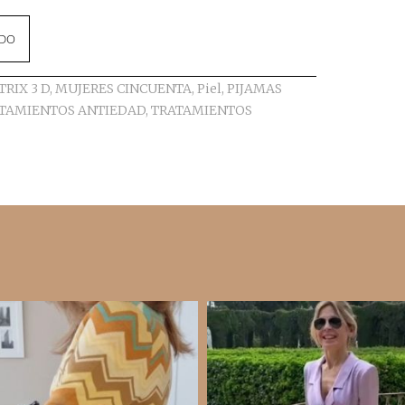
NDO
RIX 3 D
,
MUJERES CINCUENTA
,
Piel
,
PIJAMAS
TAMIENTOS ANTIEDAD
,
TRATAMIENTOS