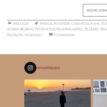
SEGUIR LEYE
BELLEZA
belleza
,
BOOSTER
,
Cosmética
,
Kosei
,
MAT
MUJER NEGROS
,
PRODUCTOS REAFIRMANTES
,
TEZENIS
,
TRA
FACIALES
,
vitamina C
9 Comments
cincuentayque