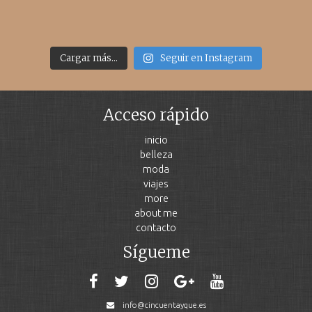
Cargar más...
Seguir en Instagram
Acceso rápido
inicio
belleza
moda
viajes
more
about me
contacto
Sígueme
info@cincuentayque.es