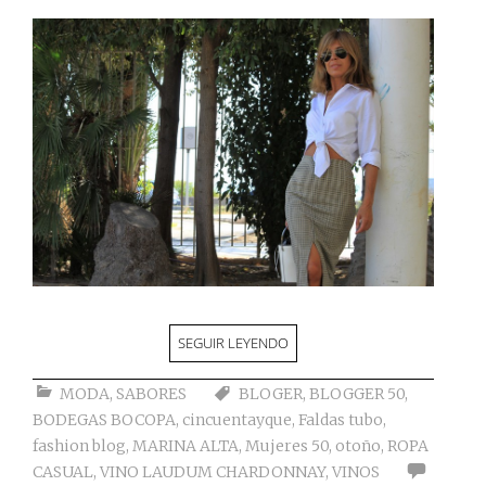
SEGUIR LEYENDO
MODA
,
SABORES
BLOGER
,
BLOGGER 50
,
BODEGAS BOCOPA
,
cincuentayque
,
Faldas tubo
,
fashion blog
,
MARINA ALTA
,
Mujeres 50
,
otoño
,
ROPA
CASUAL
,
VINO LAUDUM CHARDONNAY
,
VINOS