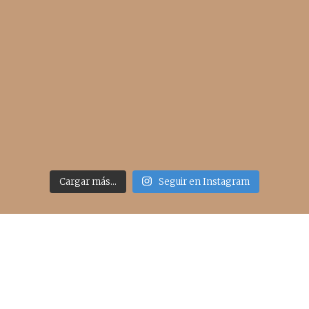
Cargar más...
Seguir en Instagram
Acceso rápido
inicio
belleza
moda
viajes