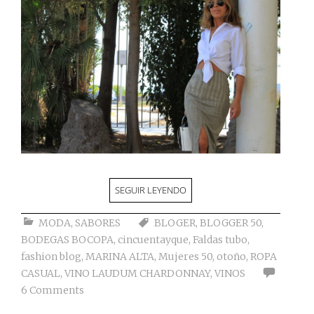
SEGUIR LEYENDO
MODA
,
SABORES
BLOGER
,
BLOGGER 50
,
BODEGAS BOCOPA
,
cincuentayque
,
Faldas tubo
,
fashion blog
,
MARINA ALTA
,
Mujeres 50
,
otoño
,
ROPA
CASUAL
,
VINO LAUDUM CHARDONNAY
,
VINOS
6 Comments