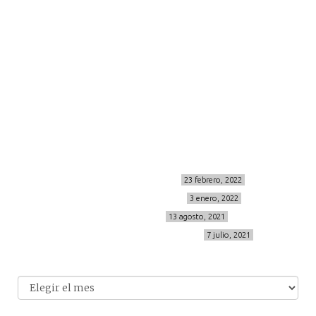
more
about me
contacto
Sígueme
info@cincuentayque.es
Últimos posts
MIS BÁSICOS DE CORTEFIEL
23 febrero, 2022
MENOPAUSIA CON DOMMA
3 enero, 2022
VÍDEO REBAJAS 21
13 agosto, 2021
DESTINO:ALMODÓVAR DEL CAMPO
7 julio, 2021
Archivo
Archivos