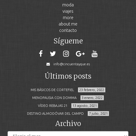
moda
viajes
more
about me
contacto
Sígueme
info@cincuentayque.es
Últimos posts
MIS BÁSICOS DE CORTEFIEL
23 febrero, 2022
MENOPAUSIA CON DOMMA
3 enero, 2022
VÍDEO REBAJAS 21
13 agosto, 2021
DESTINO:ALMODÓVAR DEL CAMPO
7 julio, 2021
Archivo
Archivos