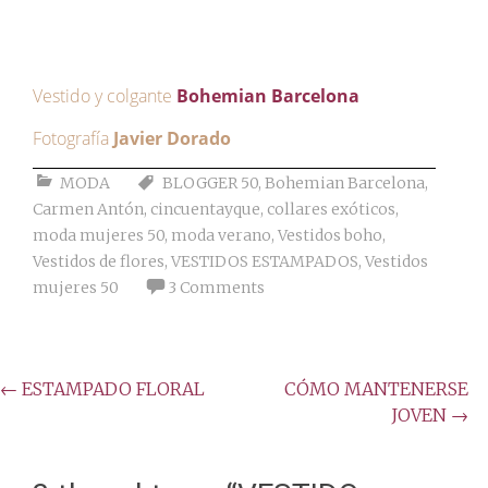
Vestido y colgante
Bohemian Barcelona
Fotografía
Javier Dorado
MODA
BLOGGER 50
,
Bohemian Barcelona
,
Carmen Antón
,
cincuentayque
,
collares exóticos
,
moda mujeres 50
,
moda verano
,
Vestidos boho
,
Vestidos de flores
,
VESTIDOS ESTAMPADOS
,
Vestidos
mujeres 50
3 Comments
Post
←
ESTAMPADO FLORAL
CÓMO MANTENERSE
JOVEN
→
navigation