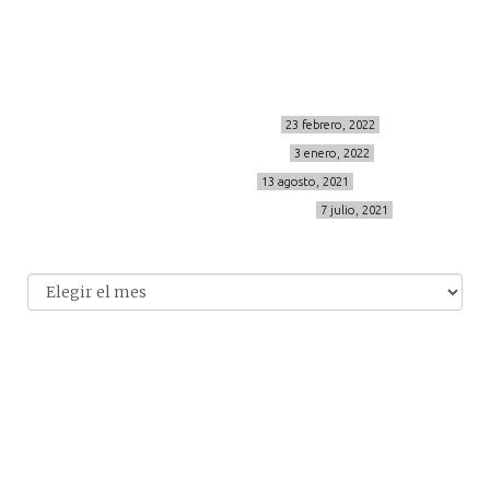
info@cincuentayque.es
Últimos posts
MIS BÁSICOS DE CORTEFIEL
23 febrero, 2022
MENOPAUSIA CON DOMMA
3 enero, 2022
VÍDEO REBAJAS 21
13 agosto, 2021
DESTINO:ALMODÓVAR DEL CAMPO
7 julio, 2021
Archivo
Archivos
© 2014-2026 cincuentayque.es
Diseño y desarrollado web Tuenweb