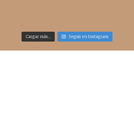
Cargar más...
Seguir en Instagram
Acceso rápido
inicio
belleza
moda
viajes
more
about me
contacto
Sígueme