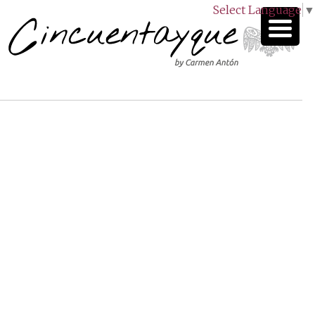
Select Language
▼