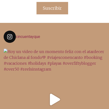
email
Suscribir
cincuentayque