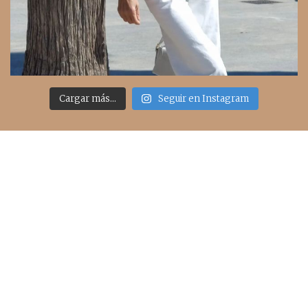
Cargar más...
Seguir en Instagram
Acceso rápido
inicio
belleza
moda
viajes
more
about me
contacto
Sígueme