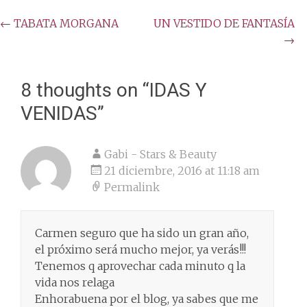
Post
←
TABATA MORGANA
UN VESTIDO DE FANTASÍA
→
navigation
8 thoughts on “
IDAS Y
VENIDAS
”
Gabi - Stars & Beauty
21 diciembre, 2016 at 11:18 am
Permalink
Carmen seguro que ha sido un gran año,
el próximo será mucho mejor, ya verás!!!
Tenemos q aprovechar cada minuto q la
vida nos relaga
Enhorabuena por el blog, ya sabes que me