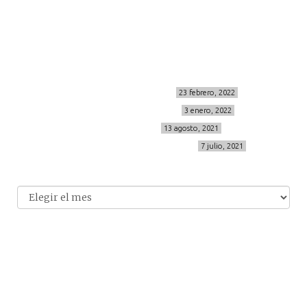
info@cincuentayque.es
Últimos posts
MIS BÁSICOS DE CORTEFIEL
23 febrero, 2022
MENOPAUSIA CON DOMMA
3 enero, 2022
VÍDEO REBAJAS 21
13 agosto, 2021
DESTINO:ALMODÓVAR DEL CAMPO
7 julio, 2021
Archivo
Archivos
© 2014-2026 cincuentayque.es
Diseño y desarrollado web Tuenweb