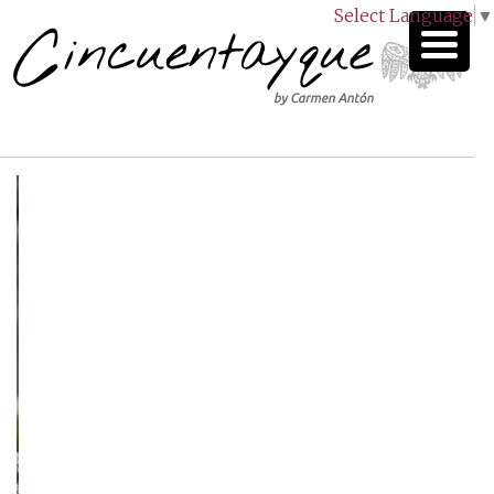
Select Language
▼