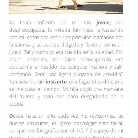
L
a tenía enfrente de mi, tan
joven
, tan
despreocupada, la mirada luminosa, fantaseando
con mil cosas por venir. Los pómulos marcados por
la sonrisa y su cuerpo delgado y flexible como un
junco. Tal y como yo era cuando tenía su edad. Por
aquel entonces, mi única preocupación era
colocarme el vestido de cualquier manera y salir
corriendo. Sentí una ligera punzada de ¿envidia?
Tan solo fue un
instante
, una fugaz idea de como
se me pasa el tiempo. Mi hija cogió una manzana
del frutero y salió con paso desgarbado de la
cocina.
D
esde hace un año, cada vez me reviso más, las
nuevas arruguitas, el ligero descolgamiento facial,
aunque mis fotografías son el más fiel espejo de mi
misma. Las repaso con dura meticulosidad y las