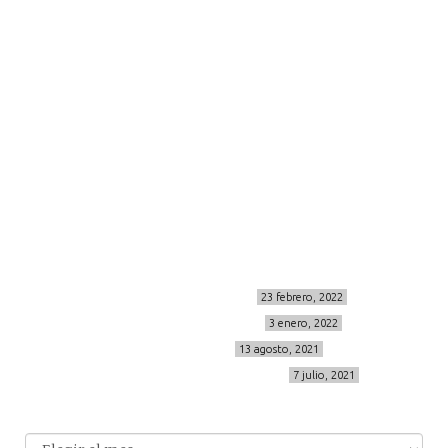
moda
viajes
more
about me
contacto
Sígueme
info@cincuentayque.es
Últimos posts
MIS BÁSICOS DE CORTEFIEL
23 febrero, 2022
MENOPAUSIA CON DOMMA
3 enero, 2022
VÍDEO REBAJAS 21
13 agosto, 2021
DESTINO:ALMODÓVAR DEL CAMPO
7 julio, 2021
Archivo
Archivos