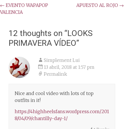
Post
←
EVENTO WAPAPOP
APUESTO AL ROJO
→
VALENCIA
navigation
12 thoughts on “
LOOKS
PRIMAVERA VÍDEO
”
Simplement Lui
13 abril, 2018 at 1:57 pm
Permalink
Nice and cool video with lots of top
outfits in it!
https://4highheelsfans.wordpress.com/201
8/04/09/chantilly-day-1/