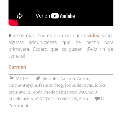
B
uenos días, hoy os dejo un nuevo
vídeo
sobre
algunas adquisiciones que he hecho para
primavera. Espero que os gusten. ¡Feliz fin de
semana!
Carmen
MODA
Bershka
,
Carmen Antón
,
cincuentayque
,
fashion blog
,
looks de rayas
,
looks
primavera
,
Moda
,
Moda primavera
,
MODA50
,
Stradivarius
,
VESTIDOS CÓMODOS
,
Zara
12
Comments