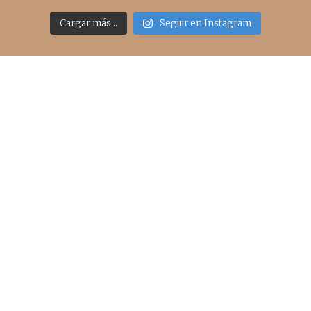
Cargar más...
Seguir en Instagram
Acceso rápido
inicio
belleza
moda
viajes
more
about me
contacto
Sígueme
info@cincuentayque.es
Últimos posts