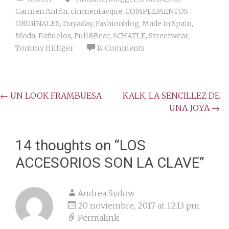
Carmen Antón
,
cincuentayque
,
COMPLEMENTOS
ORIGINALES
,
Dayaday
,
Fashionblog
,
Made in Spain
,
Moda
,
Pañuelos
,
Pull&Bear
,
SCHATLE
,
Streetwear
,
Tommy Hilfiger
14 Comments
Post
←
UN LOOK FRAMBUESA
KALK, LA SENCILLEZ DE
UNA JOYA
→
navigation
14 thoughts on “
LOS
ACCESORIOS SON LA CLAVE
”
Andrea Sydow
20 noviembre, 2017 at 12:13 pm
Permalink