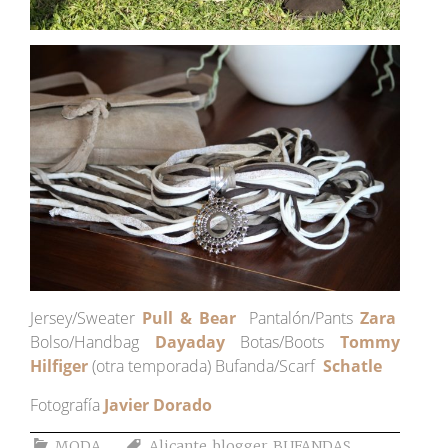
Jersey/Sweater
Pull & Bear
Pantalón/Pants
Zara
Bolso/Handbag
Dayaday
Botas/Boots
Tommy
Hilfiger
(otra temporada) Bufanda/Scarf
Schatle
Fotografía
Javier Dorado
MODA
Alicante
,
blogger
,
BUFANDAS
,