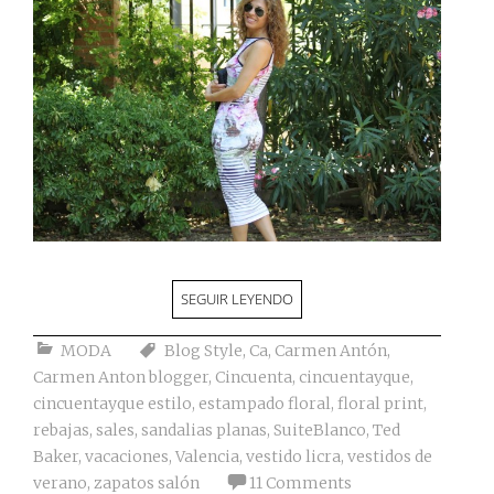
SEGUIR LEYENDO
MODA
Blog Style
,
Ca
,
Carmen Antón
,
Carmen Anton blogger
,
Cincuenta
,
cincuentayque
,
cincuentayque estilo
,
estampado floral
,
floral print
,
rebajas
,
sales
,
sandalias planas
,
SuiteBlanco
,
Ted
Baker
,
vacaciones
,
Valencia
,
vestido licra
,
vestidos de
verano
,
zapatos salón
11 Comments