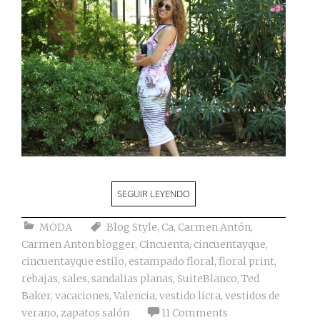
SEGUIR LEYENDO
MODA
Blog Style
,
Ca
,
Carmen Antón
,
Carmen Anton blogger
,
Cincuenta
,
cincuentayque
,
cincuentayque estilo
,
estampado floral
,
floral print
,
rebajas
,
sales
,
sandalias planas
,
SuiteBlanco
,
Ted
Baker
,
vacaciones
,
Valencia
,
vestido licra
,
vestidos de
verano
,
zapatos salón
11 Comments