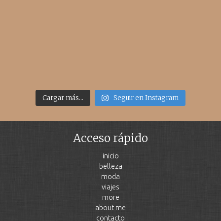
Cargar más...
Seguir en Instagram
Acceso rápido
inicio
belleza
moda
viajes
more
about me
contacto