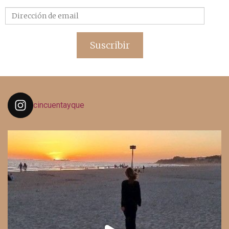
Dirección
de
email
Suscribir
cincuentayque