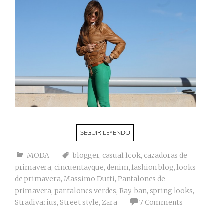
SEGUIR LEYENDO
MODA
blogger
,
casual look
,
cazadoras de
primavera
,
cincuentayque
,
denim
,
fashion blog
,
looks
de primavera
,
Massimo Dutti
,
Pantalones de
primavera
,
pantalones verdes
,
Ray-ban
,
spring looks
,
Stradivarius
,
Street style
,
Zara
7 Comments