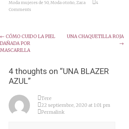
Moda mujeres de 50
,
Moda otoño
,
Zara
4
Comments
Post
←
CÓMO CUIDO LA PIEL
UNA CHAQUETILLA ROJA
DAÑADA POR
→
navigation
MASCARILLA
4 thoughts on “
UNA BLAZER
AZUL
”
Tere
22 septiembre, 2020 at 1:01 pm
Permalink