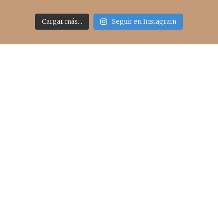
Cargar más...
Seguir en Instagram
Acceso rápido
inicio
belleza
moda
viajes
more
about me
contacto
Sígueme
info@cincuentayque.es
Últimos posts