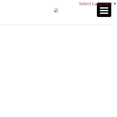
Select Language
▼