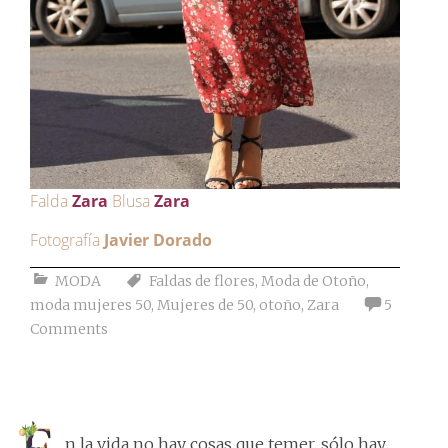
Falda
Zara
Blusa
Zara
Fotografía
Javier Dorado
MODA
Faldas de flores
,
Moda de Otoño
,
moda mujeres 50
,
Mujeres de 50
,
otoño
,
Zara
5
Comments
n la vida no hay cosas que temer, sólo hay