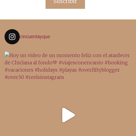
Suscribir
cincuentayque