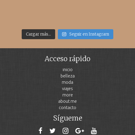
Cargar más...
Seguir en Instagram
Acceso rápido
inicio
belleza
moda
viajes
more
about me
contacto
Sígueme