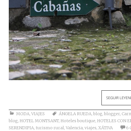
SEGUIR LEYE
MODA
,
VIAJES
ÁNGELA RUEDA
,
blog
,
blogger
,
Car
blog
,
HOTEL MONTSANT
,
Hoteles boutique
,
HOTELES CON 
SERENDIPIA
,
turismo rural
,
Valencia
,
viajes
,
XÁTIVA
6