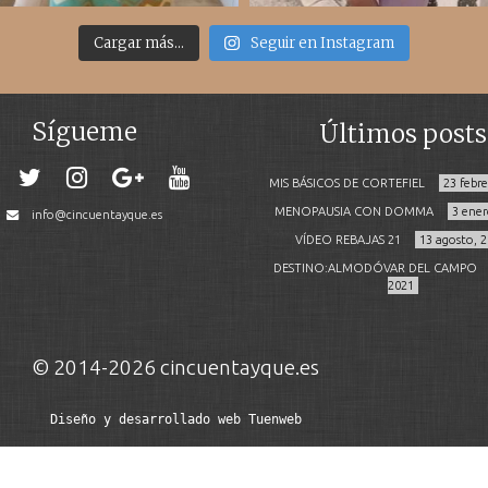
Cargar más...
Seguir en Instagram
Sígueme
Últimos posts
MIS BÁSICOS DE CORTEFIEL
23 febr
MENOPAUSIA CON DOMMA
3 ener
info@cincuentayque.es
VÍDEO REBAJAS 21
13 agosto, 
DESTINO:ALMODÓVAR DEL CAMPO
2021
© 2014-2026 cincuentayque.es
Diseño y desarrollado web Tuenweb