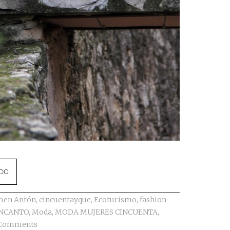
NDO
men Antón
,
cincuentayque
,
Ecoturismo
,
fashion
ENCANTO
,
Moda
,
MODA MUJERES CINCUENTA
,
 Comments