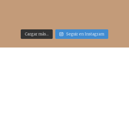
Cargar más...
Seguir en Instagram
Acceso rápido
inicio
belleza
moda
viajes
more
about me
contacto
Sígueme