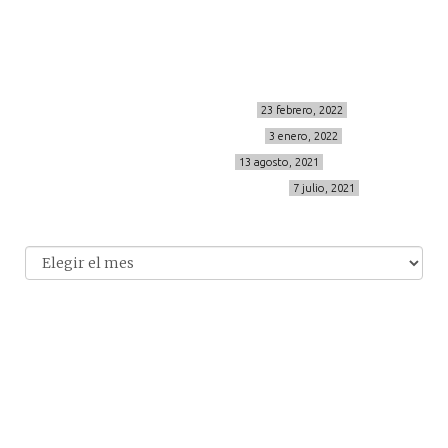
info@cincuentayque.es
Últimos posts
MIS BÁSICOS DE CORTEFIEL
23 febrero, 2022
MENOPAUSIA CON DOMMA
3 enero, 2022
VÍDEO REBAJAS 21
13 agosto, 2021
DESTINO:ALMODÓVAR DEL CAMPO
7 julio, 2021
Archivo
Archivos
© 2014-2026 cincuentayque.es
Diseño y desarrollado web Tuenweb