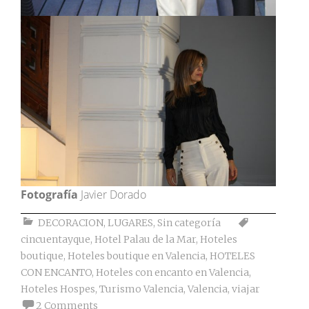
Fotografía
Javier Dorado
DECORACION
,
LUGARES
,
Sin categoría
cincuentayque
,
Hotel Palau de la Mar
,
Hoteles
boutique
,
Hoteles boutique en Valencia
,
HOTELES
CON ENCANTO
,
Hoteles con encanto en Valencia
,
Hoteles Hospes
,
Turismo Valencia
,
Valencia
,
viajar
2 Comments