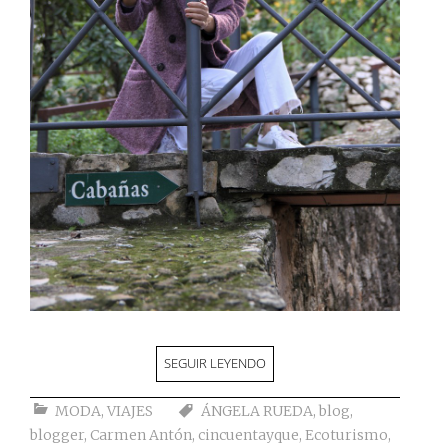
SEGUIR LEYENDO
MODA
,
VIAJES
ÁNGELA RUEDA
,
blog
,
blogger
,
Carmen Antón
,
cincuentayque
,
Ecoturismo
,