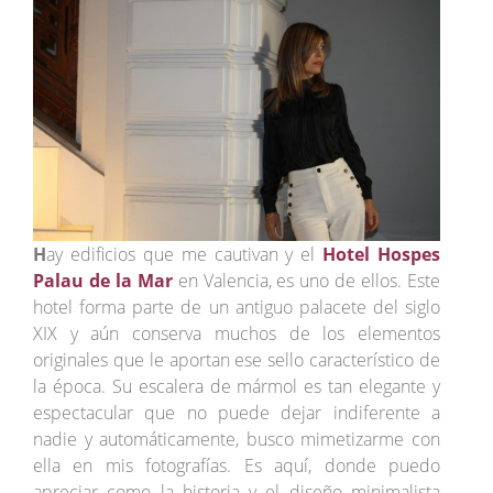
H
ay edificios que me cautivan y el
Hotel Hospes
Palau de la Mar
en Valencia, es uno de ellos. Este
hotel forma parte de un antiguo palacete del siglo
XIX y aún conserva muchos de los elementos
originales que le aportan ese sello característico de
la época. Su escalera de mármol es tan elegante y
espectacular que no puede dejar indiferente a
nadie y automáticamente, busco mimetizarme con
ella en mis fotografías. Es aquí, donde puedo
apreciar como la historia y el diseño minimalista