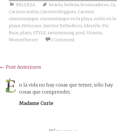
BELLEZA
beauty
,
belleza
,
bronceadores
,
Ca
,
Carmen Antón
,
Carmen blogguer
,
Carmex
,
cincuentayque
,
cincuentayque en la playa
,
estilo en la
playa
,
Heliocare
,
Institut Esthederm
,
lifestyle
,
Piz
Buin
,
playa
,
STYLE
,
swimmming pool
,
Uresim
,
Women'Secret
1 Comment
Posts
←
Post Anteriores
navigation
n la vida no hay cosas que temer, sólo hay
cosas que comprender.
Madame Curie