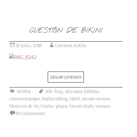
CUESTIÓN DE BIKINI
15 julio, 2016
Carmen Antón
SEGUIR LEYENDO
MODA
Ale-hop
,
Alicante
,
bikinis
,
cincuentayque
,
Fashionblog
,
H&M
,
moda verano
,
Mujeres de 50
,
Oysho
,
playa
,
Street style
,
verano
19 Comments