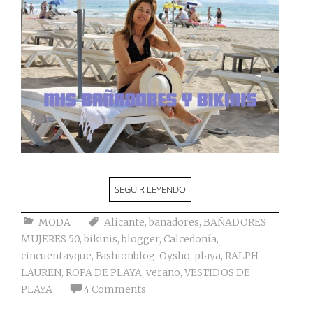
SEGUIR LEYENDO
MODA
Alicante
,
bañadores
,
BAÑADORES
MUJERES 50
,
bikinis
,
blogger
,
Calcedonía
,
cincuentayque
,
Fashionblog
,
Oysho
,
playa
,
RALPH
LAUREN
,
ROPA DE PLAYA
,
verano
,
VESTIDOS DE
PLAYA
4 Comments